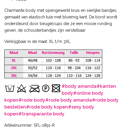
Charmante body met opengewerkt kruis en sierlijke bandjes,
gemaakt van elastisch tule met bloemig kant. De borst wordt
ondersteund door beugelcups die ze een mooie ronding
geven, de schouderbandjes zijn verstelbaar.
Verkrijgbaar in de maat: XL t/m 3XL
#body amanda
#kanten
body
#online body
kopen
#rode body
#rode body amanda
#rode body
bestellen
#rode body kopen
#sexy body
kopen
#transparante body
Artikelnummer: SFL-1891-R