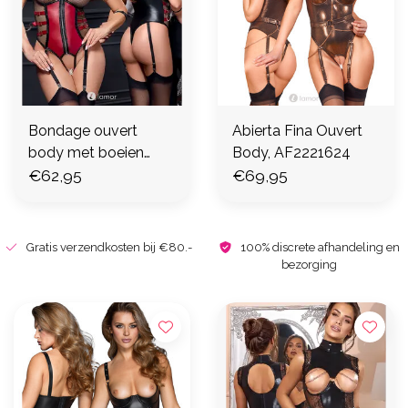
Bondage ouvert
Abierta Fina Ouvert
body met boeien
Body, AF2221624
zwart rood,
€62,95
€69,95
CC2645149
Gratis verzendkosten bij €80.-
100% discrete afhandeling en
bezorging