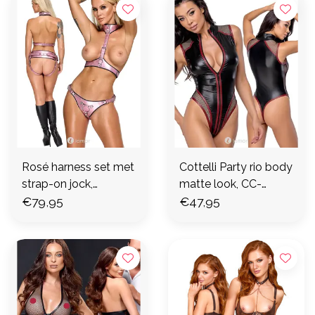
Rosé harness set met
Cottelli Party rio body
strap-on jock,
matte look, CC-
BK2493721
€79,95
2645190
€47,95