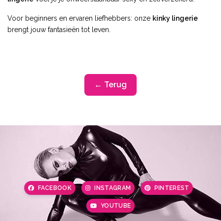
Voor
beginners
en
ervaren
liefhebbers:
onze
kinky
lingerie
brengt
jouw
fantasieën
tot
leven.
← Terug
FACEBOOK
INSTAGRAM
PINTEREST
YOUTUBE