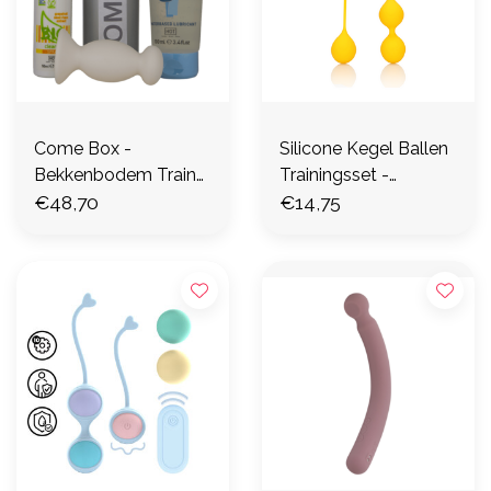
Come Box -
Silicone Kegel Ballen
Bekkenbodem Trainer
Trainingsset -
- 1 Stuk
€48,70
Carambola
€14,75