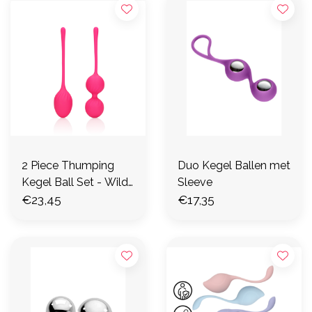
2 Piece Thumping
Duo Kegel Ballen met
Kegel Ball Set - Wilde
Sleeve
Aardbei
€23,45
€17,35