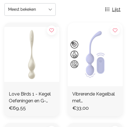
Lijst
Love Birds 1 - Kegel
Vibrerende Kegelbal
Oefeningen en G-
met
spot Stimulatie - Wit
€69,55
Afstandsbediening -
€33,00
Lavendel