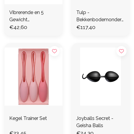
Vibrerende en 5
Tulp -
Gewicht
Bekkenbodemonders
Verwisselbare
€42,60
teuner - Paars
€117,40
Kegelset - Paars
Kegel Trainer Set
Joyballs Secret -
Geisha Balls
€23,45
€24,30