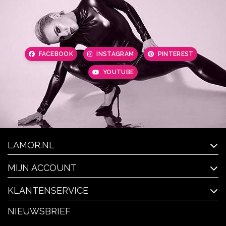
FACEBOOK
INSTAGRAM
PINTEREST
YOUTUBE
LAMOR.NL
MIJN ACCOUNT
KLANTENSERVICE
NIEUWSBRIEF