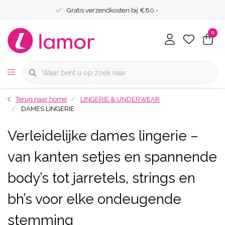
Gratis verzendkosten bij €80.-
0
Terug naar home
LINGERIE & UNDERWEAR
DAMES LINGERIE
Verleidelijke dames lingerie –
van kanten setjes en spannende
body’s tot jarretels, strings en
bh’s voor elke ondeugende
stemming