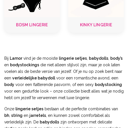
BDSM LINGERIE
KINKY LINGERIE
Bij
Lamor
vind je de mooiste
lingerie setjes
,
babydolls
,
body’s
en
bodystockings
die niet alleen stijlvol zijn, maar je ook laten
voelen als de beste versie van jezelf. Of je nu op zoek bent naar
een
verleidelijke babydoll
voor een romantische avond, een
body
voor een flatterende pasvorm, of een sexy
bodystocking
voor een gedurfde look – onze collectie biedt alles wat je nodig
hebt om jezelf te verwennen met luxe lingerie.
Onze
lingerie setjes
bestaan uit de perfecte combinaties van
bh
,
string
en
jarretels
, en kunnen zowel comfortabel als
verleidelijk zijn. De
babydolls
zijn ontworpen met delicate