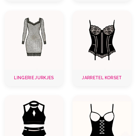
LINGERIE JURKJES
JARRETEL KORSET