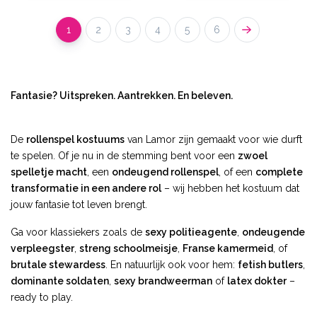
1
2
3
4
5
6
Fantasie? Uitspreken. Aantrekken. En beleven.
De
rollenspel kostuums
van Lamor zijn gemaakt voor wie durft
te spelen. Of je nu in de stemming bent voor een
zwoel
spelletje macht
, een
ondeugend rollenspel
, of een
complete
transformatie in een andere rol
– wij hebben het kostuum dat
jouw fantasie tot leven brengt.
Ga voor klassiekers zoals de
sexy politieagente
,
ondeugende
verpleegster
,
streng schoolmeisje
,
Franse kamermeid
, of
brutale stewardess
. En natuurlijk ook voor hem:
fetish butlers
,
dominante soldaten
,
sexy brandweerman
of
latex dokter
–
ready to play.