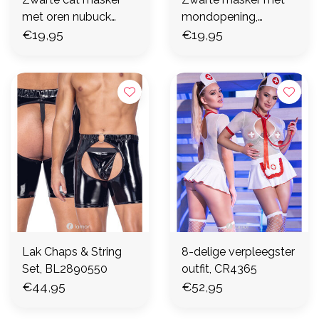
met oren nubuck
mondopening,
look, BK2490242
€19,95
BK2490366
€19,95
Lak Chaps & String
8-delige verpleegster
Set, BL2890550
outfit, CR4365
€44,95
€52,95