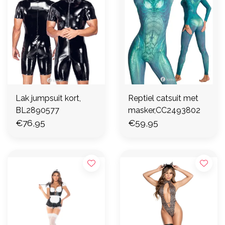
Lak jumpsuit kort,
Reptiel catsuit met
BL2890577
masker,CC2493802
€76,95
€59,95