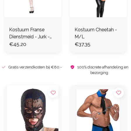
Kostuum Franse
Kostuum Cheetah -
Dienstmeid - Jurk -
M/L
S/M - Zwart/Wit
€45,20
€37,35
Gratis verzendkosten bij €80.-
100% discrete afhandeling en
bezorging