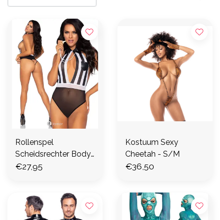
Rollenspel
Kostuum Sexy
Scheidsrechter Body
Cheetah - S/M
Met Fluitje
€27,95
€36,50