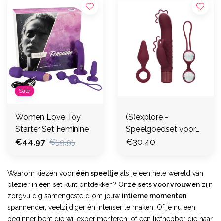
Sale
Women Love Toy
(S)explore -
Starter Set Feminine
Speelgoedset voor
€44,97
Haar - Donker Kers
€30,40
€59,95
Waarom kiezen voor
één speeltje
als je een hele wereld van
plezier in één set kunt ontdekken? Onze
sets voor vrouwen
zijn
zorgvuldig samengesteld om jouw
intieme momenten
spannender, veelzijdiger én intenser te maken. Of je nu een
beginner bent die wil experimenteren, of een liefhebber die haar