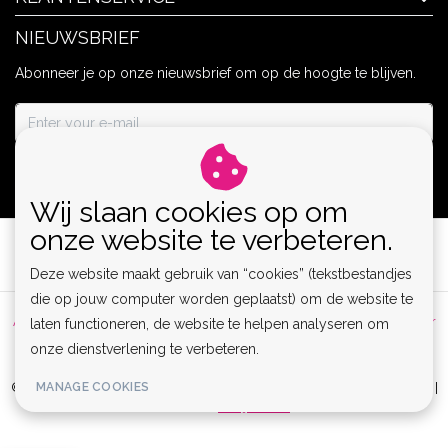
NIEUWSBRIEF
Abonneer je op onze nieuwsbrief om op de hoogte te blijven.
ABONNEER
Wij slaan cookies op om
onze website te verbeteren.
Deze website maakt gebruik van “cookies” (tekstbestandjes
die op jouw computer worden geplaatst) om de website te
Algemene voorwaarden
|
Privacy Policy
|
Sitemap
|
Disclaimer
laten functioneren, de website te helpen analyseren om
onze dienstverlening te verbeteren.
|
RSS Feed
© Copyright 2026 - Lamor | Clubwear, Lingerie & Kinky Fashion XS-6XL |
MANAGE COOKIES
Realisatie
InStijl Media