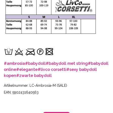
#ambrosia
#babydoll
#babydoll met string
#babydoll
online
#elegante
#livco corsetti
#sexy babydoll
kopen
#zwarte babydoll
Artikelnummer: LC-Ambrosia-M (SALE)
EAN: 5902431640563