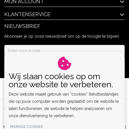
MIJN ACCOUNT
KLANTENSERVICE
NIEUWSBRIEF
Abonneer je op onze nieuwsbrief om op de hoogte te blijven.
ABONNEER
Wij slaan cookies op om
onze website te verbeteren.
Deze website maakt gebruik van “cookies” (tekstbestandjes
die op jouw computer worden geplaatst) om de website te
Algemene voorwaarden
|
Privacy Policy
|
Sitemap
|
Disclaimer
laten functioneren, de website te helpen analyseren om
|
RSS Feed
onze dienstverlening te verbeteren.
© Copyright 2026 - Lamor | Clubwear, Lingerie & Kinky Fashion XS-6XL |
MANAGE COOKIES