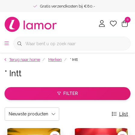
Gratis verzendkosten bij €80.-
0
Terug naar home
Merken
* Intt
* Intt
FILTER
Lijst