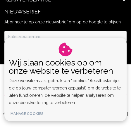
NIEUWSBRIEF
Abonneer je op onze nieuwsbrief om op de hoogte te blijven.
ABONNEER
Wij slaan cookies op om
onze website te verbeteren.
Deze website maakt gebruik van “cookies” (tekstbestandjes
die op jouw computer worden geplaatst) om de website te
Algemene voorwaarden
|
Privacy Policy
|
Sitemap
|
Disclaimer
laten functioneren, de website te helpen analyseren om
onze dienstverlening te verbeteren.
|
RSS Feed
MANAGE COOKIES
© Copyright 2026 - Lamor | Clubwear, Lingerie & Kinky Fashion XS-6XL |
Realisatie
InStijl Media