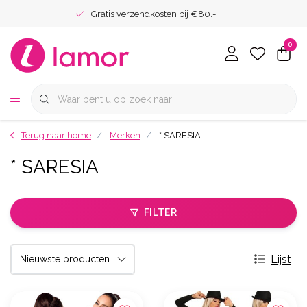
Gratis verzendkosten bij €80.-
0
Terug naar home
Merken
* SARESIA
* SARESIA
FILTER
Lijst