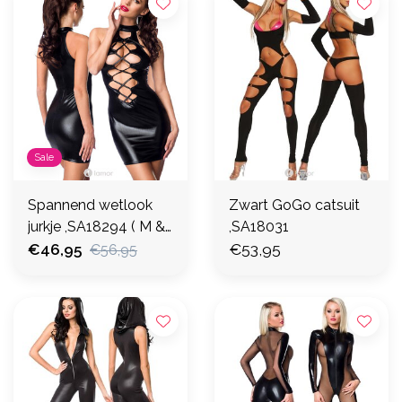
Sale
Spannend wetlook
Zwart GoGo catsuit
jurkje ,SA18294 ( M &
,SA18031
XL)
€46,95
€53,95
€56,95