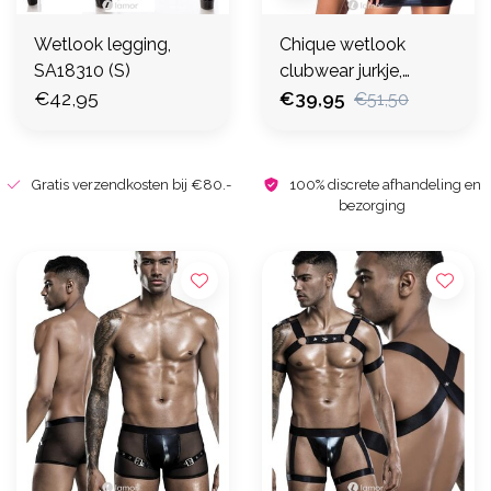
Wetlook legging,
Chique wetlook
SA18310 (S)
clubwear jurkje,
€42,95
SA18291 (S)
€39,95
€51,50
Gratis verzendkosten bij €80.-
100% discrete afhandeling en
bezorging