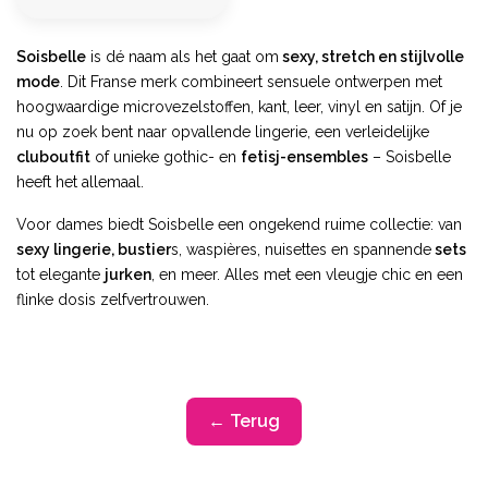
Soisbelle
is dé naam als het gaat om
sexy, stretch en stijlvolle
mode
. Dit Franse merk combineert sensuele ontwerpen met
hoogwaardige microvezelstoffen, kant, leer, vinyl en satijn. Of je
nu op zoek bent naar opvallende lingerie, een verleidelijke
cluboutfit
of unieke gothic- en
fetisj-ensembles
– Soisbelle
heeft het allemaal.
Voor dames biedt Soisbelle een ongekend ruime collectie: van
sexy lingerie, bustier
s, waspières, nuisettes en spannende
sets
tot elegante
jurken
, en meer. Alles met een vleugje chic en een
flinke dosis zelfvertrouwen.
← Terug