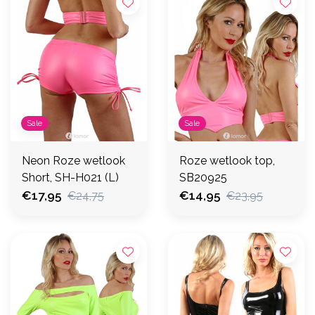
Sale
Sale
Neon Roze wetlook
Roze wetlook top,
Short, SH-H021 (L)
SB20925
€17,95
€14,95
€24,75
€23,95