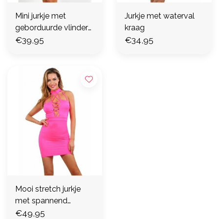
Mini jurkje met
Jurkje met waterval
geborduurde vlinder
kraag
(S & M)
€39,95
€34,95
Mooi stretch jurkje
met spannend
decollete
€49,95