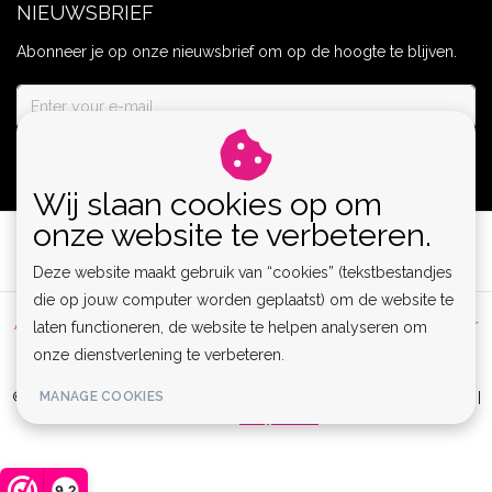
NIEUWSBRIEF
Abonneer je op onze nieuwsbrief om op de hoogte te blijven.
ABONNEER
Wij slaan cookies op om
onze website te verbeteren.
Deze website maakt gebruik van “cookies” (tekstbestandjes
die op jouw computer worden geplaatst) om de website te
Algemene voorwaarden
|
Privacy Policy
|
Sitemap
|
Disclaimer
laten functioneren, de website te helpen analyseren om
onze dienstverlening te verbeteren.
|
RSS Feed
MANAGE COOKIES
© Copyright 2026 - Lamor | Clubwear, Lingerie & Kinky Fashion XS-6XL |
Realisatie
InStijl Media
9,2