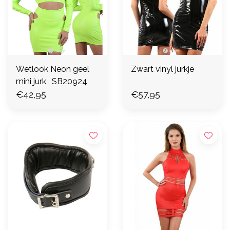
Wetlook Neon geel
Zwart vinyl jurkje
mini jurk , SB20924
€42,95
€57,95