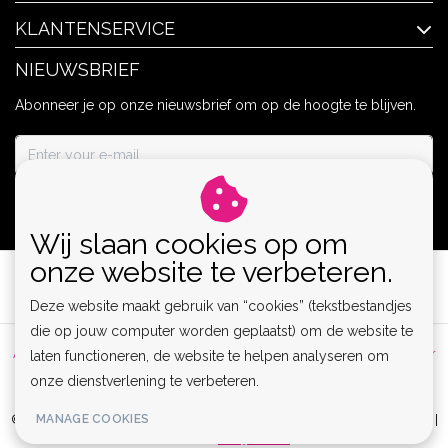
KLANTENSERVICE
NIEUWSBRIEF
Abonneer je op onze nieuwsbrief om op de hoogte te blijven.
ABONNEER
Wij slaan cookies op om
onze website te verbeteren.
Deze website maakt gebruik van “cookies” (tekstbestandjes
die op jouw computer worden geplaatst) om de website te
Algemene voorwaarden
|
Privacy Policy
|
Sitemap
|
Disclaimer
laten functioneren, de website te helpen analyseren om
onze dienstverlening te verbeteren.
|
RSS Feed
MANAGE COOKIES
© Copyright 2026 - Lamor | Clubwear, Lingerie & Kinky Fashion XS-6XL |
Realisatie
InStijl Media