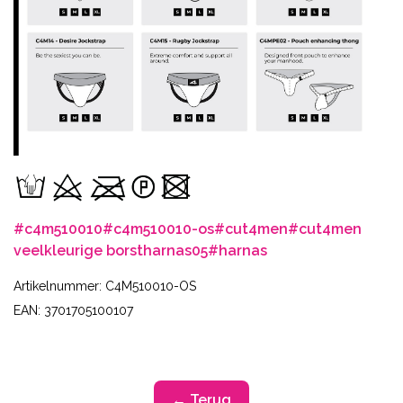
#c4m510010
#c4m510010-os
#cut4men
#cut4men
veelkleurige borstharnas05
#harnas
Artikelnummer: C4M510010-OS
EAN: 3701705100107
← Terug