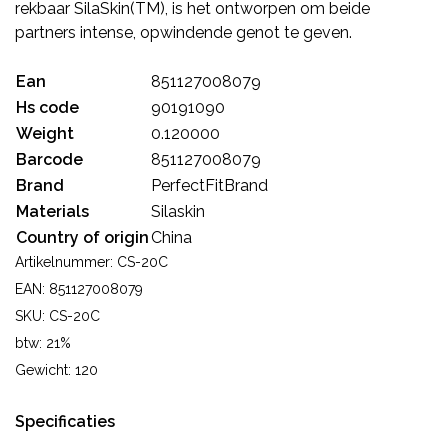
rekbaar SilaSkin(TM), is het ontworpen om beide
partners intense, opwindende genot te geven.
Ean
851127008079
Hs code
90191090
Weight
0.120000
Barcode
851127008079
Brand
PerfectFitBrand
Materials
Silaskin
Country of origin
China
Artikelnummer: CS-20C
EAN: 851127008079
SKU: CS-20C
btw: 21%
Gewicht: 120
Specificaties