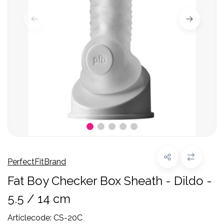
PerfectFitBrand
Fat Boy Checker Box Sheath - Dildo -
5.5 / 14 cm
Articlecode:
CS-20C