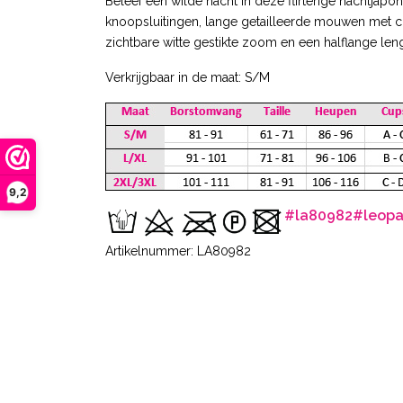
Beleef een wilde nacht in deze flirterige nachtjapo
knoopsluitingen, lange getailleerde mouwen met c
zichtbare witte gestikte zoom en een halflange leng
Verkrijgbaar in de maat: S/M
9,2
#la80982
#leopa
Artikelnummer: LA80982