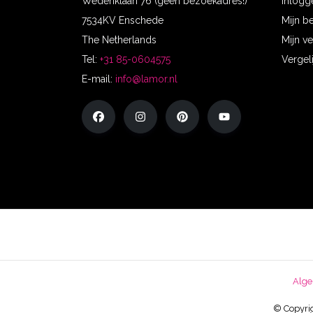
Wederiklaan 76 (geen bezoekadres!)
Inlogg
7534KV Enschede
Mijn b
The Netherlands
Mijn ve
Tel:
+31 85-0604575
Vergel
E-mail:
info@lamor.nl
Alge
© Copyrig