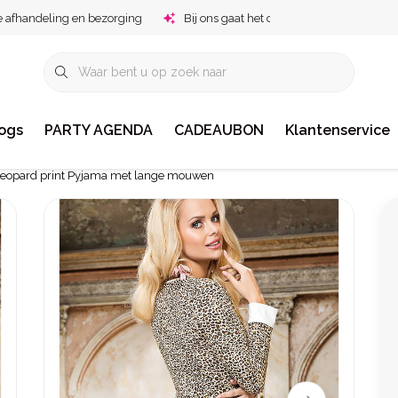
e afhandeling en bezorging
Bij ons gaat het om jou!
ogs
PARTY AGENDA
CADEAUBON
Klantenservice
eopard print Pyjama met lange mouwen