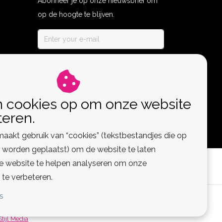
Abonneer je op onze nieuwsbrief om
op de hoogte te blijven.
ABONNEER
n cookies op om onze website
teren.
aakt gebruik van “cookies” (tekstbestandjes die op
worden geplaatst) om de website te laten
de website te helpen analyseren om onze
 te verbeteren.
S
 Feed
Stijl Media