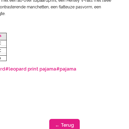
n met een all-over luipaardprint, een Henley V-hals met twee
ontrasterende manchetten, een flatteuze pasvorm, een
te.
rd
#leopard print pajama
#pajama
← Terug