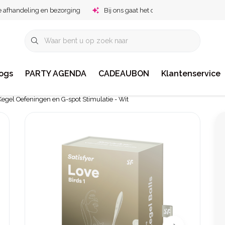
e afhandeling en bezorging
Bij ons gaat het om jou!
ogs
PARTY AGENDA
CADEAUBON
Klantenservice
 Kegel Oefeningen en G-spot Stimulatie - Wit