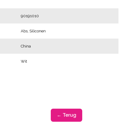
90191010
Abs, Siliconen
China
Wit
← Terug