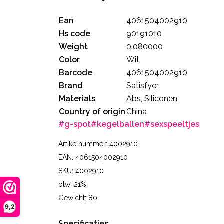
Ean
4061504002910
Hs code
90191010
Weight
0.080000
Color
Wit
Barcode
4061504002910
Brand
Satisfyer
Materials
Abs, Siliconen
Country of origin
China
#g-spot
#kegelballen
#sexspeeltjes
Artikelnummer: 4002910
EAN: 4061504002910
SKU: 4002910
btw: 21%
Gewicht: 80
9,2
Specificaties