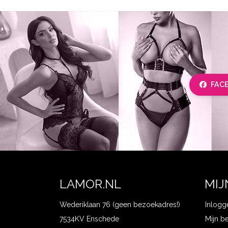
FAC
LAMOR.NL
MIJ
Wederiklaan 76 (geen bezoekadres!)
Inlogg
7534KV Enschede
Mijn b