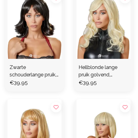
Zwarte
Hellblonde lange
schouderlange pruik,
pruik golvend,
CC077362
€39,95
CC0773506
€39,95