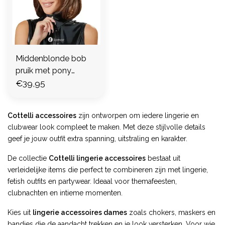
Middenblonde bob
pruik met pony
,CC0700541
€39,95
Cottelli accessoires
zijn ontworpen om iedere lingerie en
clubwear look compleet te maken. Met deze stijlvolle details
geef je jouw outfit extra spanning, uitstraling en karakter.
De collectie
Cottelli lingerie accessoires
bestaat uit
verleidelijke items die perfect te combineren zijn met lingerie,
fetish outfits en partywear. Ideaal voor themafeesten,
clubnachten en intieme momenten.
Kies uit
lingerie accessoires dames
zoals chokers, maskers en
bandjes die de aandacht trekken en je look versterken. Voor wie