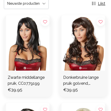
Lijst
Zwarte middellange
Donkerbruine lange
pruik, CC0779199
pruik golvend,
€39,95
CC0777480
€39,95