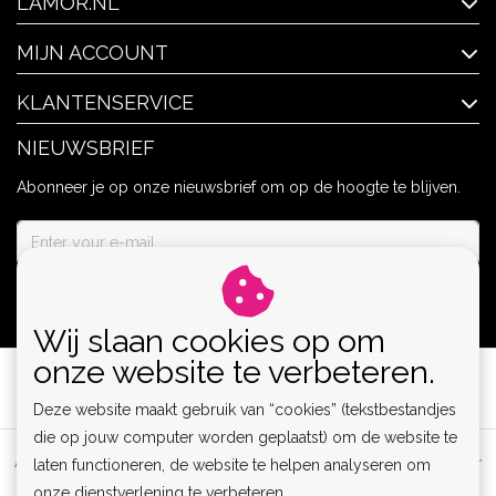
LAMOR.NL
MIJN ACCOUNT
KLANTENSERVICE
NIEUWSBRIEF
Abonneer je op onze nieuwsbrief om op de hoogte te blijven.
ABONNEER
Wij slaan cookies op om
onze website te verbeteren.
Deze website maakt gebruik van “cookies” (tekstbestandjes
die op jouw computer worden geplaatst) om de website te
Algemene voorwaarden
|
Privacy Policy
|
Sitemap
|
Disclaimer
laten functioneren, de website te helpen analyseren om
onze dienstverlening te verbeteren.
|
RSS Feed