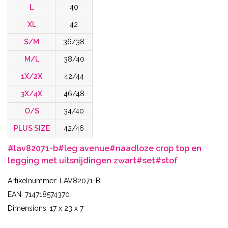
L
40
XL
42
S/M
36/38
M/L
38/40
1X/2X
42/44
3X/4X
46/48
O/S
34/40
PLUS SIZE
42/46
#lav82071-b
#leg avenue
#naadloze crop top en
legging met uitsnijdingen zwart
#set
#stof
Artikelnummer: LAV82071-B
EAN: 714718574370
Dimensions: 17 x 23 x 7