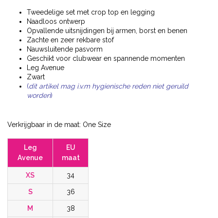
Tweedelige set met crop top en legging
Naadloos ontwerp
Opvallende uitsnijdingen bij armen, borst en benen
Zachte en zeer rekbare stof
Nauwsluitende pasvorm
Geschikt voor clubwear en spannende momenten
Leg Avenue
Zwart
(
dit artikel mag i.v.m hygienische reden niet geruild
worden
)
Verkrijgbaar in de maat: One Size
Leg
EU
Avenue
maat
XS
34
S
36
M
38