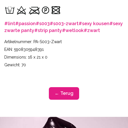
#lint
#passion
#s003
#s003-zwart
#sexy kousen
#sexy
zwarte panty
#strip panty
#wetlook
#zwart
Artikelnummer: PA-S003-Zwart
EAN: 5908305948391
Dimensions: 16 x 21 x 0
Gewicht: 70
← Terug