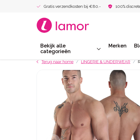
Gratis verzendkosten bij €80.-
100% discret
Bekijk alle
Merken
Bl
categorieën
Terug naar home
LINGERIE & UNDERWEAR
R