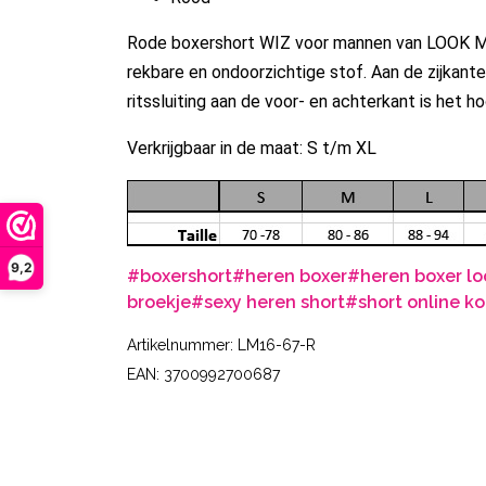
Rode boxershort WIZ voor mannen van LOOK ME.
rekbare en ondoorzichtige stof. Aan de zijkante
ritssluiting aan de voor- en achterkant is het 
Verkrijgbaar in de maat: S t/m XL
9,2
#boxershort
#heren boxer
#heren boxer l
broekje
#sexy heren short
#short online k
Artikelnummer: LM16-67-R
EAN: 3700992700687