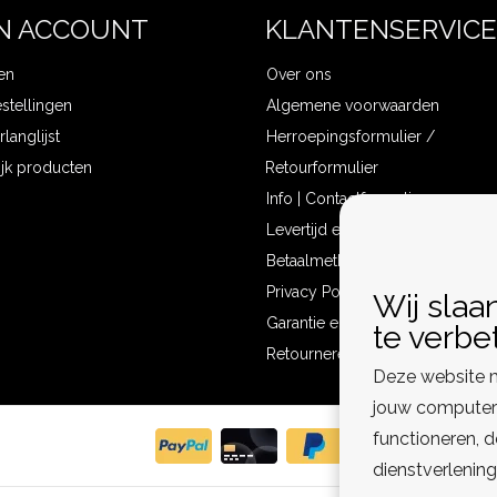
N ACCOUNT
KLANTENSERVICE
en
Over ons
estellingen
Algemene voorwaarden
rlanglijst
Herroepingsformulier /
ijk producten
Retourformulier
Info | Contactformulier
Levertijd en verzendkosten
Betaalmethoden
Privacy Policy
Wij slaa
Garantie en klachten
te verbe
Retourneren
Deze website m
jouw computer 
functioneren, 
dienstverlening