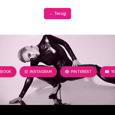
← Terug
EBOOK
INSTAGRAM
PINTEREST
Y