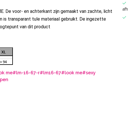
af
 De voor- en achterkant zijn gemaakt van zachte, licht
n is transparant tule materiaal gebruikt. De ingezette
hoogtepunt van dit product
ook me
#lm-16-67-r
#lm16-67
#look me
#sexy
open