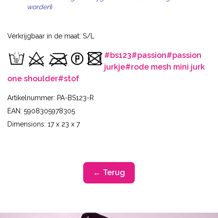
worden
)
Verkrijgbaar in de maat: S/L
#bs123
#passion
#passion
jurkje
#rode mesh mini jurk
one shoulder
#stof
Artikelnummer: PA-BS123-R
EAN: 5908305978305
Dimensions: 17 x 23 x 7
← Terug