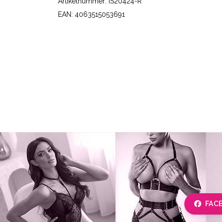
Artikelnummer: IS20424-R
EAN: 4063515053691
FAC