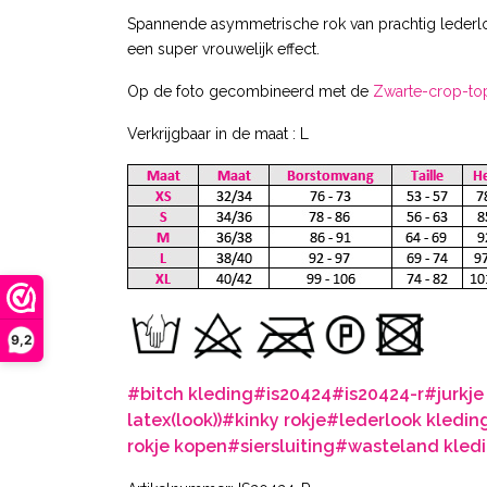
Spannende asymmetrische rok van prachtig lederlo
een super vrouwelijk effect.
Op de foto gecombineerd met de
Zwarte-crop-top
Verkrijgbaar in de maat : L
9,2
#bitch kleding
#is20424
#is20424-r
#jurkj
latex(look))
#kinky rokje
#lederlook kledin
rokje kopen
#siersluiting
#wasteland kled