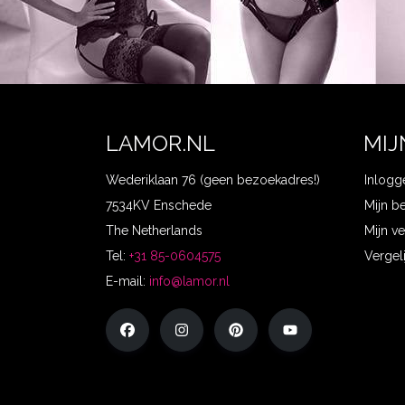
LAMOR.NL
MIJ
Wederiklaan 76 (geen bezoekadres!)
Inlogg
7534KV Enschede
Mijn b
The Netherlands
Mijn ve
Tel:
+31 85-0604575
Vergel
E-mail:
info@lamor.nl