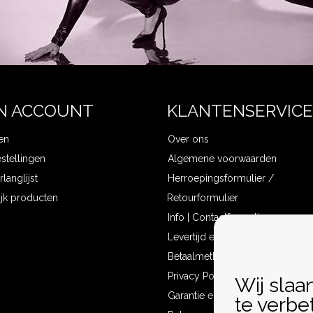
N ACCOUNT
KLANTENSERVICE
en
Over ons
estellingen
Algemene voorwaarden
rlanglijst
Herroepingsformulier /
ijk producten
Retourformulier
Info | Contactformulier
Levertijd en verzendkosten
Betaalmethoden
Privacy Policy
Wij slaa
Garantie en klachten
te verbe