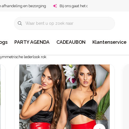
e afhandeling en bezorging
Bij ons gaat het om jou!
ogs
PARTY AGENDA
CADEAUBON
Klantenservice
symmetrische lederlook rok