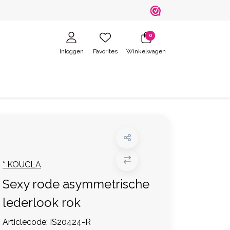
0
Inloggen
Favorites
Winkelwagen
* KOUCLA
Sexy rode asymmetrische
lederlook rok
Articlecode:
IS20424-R