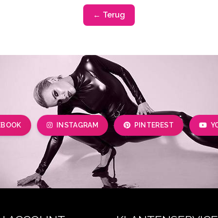
← Terug
EBOOK
INSTAGRAM
PINTEREST
Y