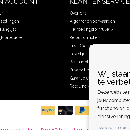
N ACCOUNT
KLANTENSERVICE
en
Over ons
estellingen
Algemene voorwaarden
rlanglijst
Herroepingsformulier /
ijk producten
Retourformulier
Info | Contactformulier
Levertijd en verzendkosten
Betaalmethoden
Privacy Policy
Wij slaa
Garantie en klachten
te verbe
Retourneren
Deze website m
jouw computer 
functioneren, 
dienstverlening
MANAGE COOKIE
mene voorwaarden
|
Privacy Policy
|
Sitemap
|
Disclaimer
|
RSS