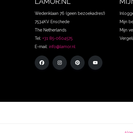
LAMOR.NL
MIJ
Wederiklaan 76 (geen bezoekadres!)
Inlogg
7534KV Enschede
Mijn b
The Netherlands
Mijn ve
Tel:
+31 85-0604575
Vergel
E-mail:
info@lamor.nl
Alge