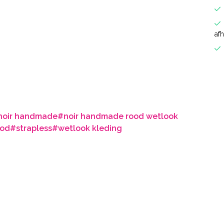
af
noir handmade
#noir handmade rood wetlook
ood
#strapless
#wetlook kleding