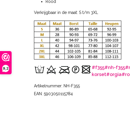
Rood
Verkrijgbaar in de maat: S t/m 3XL
#f355
#nh-f355
#
9,2
korset
#orgia
#r
Artikelnummer: NH-F355
EAN: 5903050115784