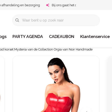
e afhandeling en bezorging
Bij ons gaat het om jou!
ogs
PARTY AGENDA
CADEAUBON
Klantenservice
od korset Mysteria van de Collection Orgia van Noir Handmade