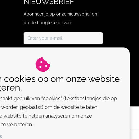
NIEUWSBRIEF
Abonneer je op onze nieuwsbrief om
op de hoogte te blijven.
ABONNEER
n cookies op om onze website
teren.
aakt gebruik van “cookies” (tekstbestandjes die op
worden geplaatst) om de website te laten
de website te helpen analyseren om onze
 te verbeteren.
S
 Feed