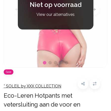
Niet op voorraad
View our alternatives
Sale
* SOLEIL by XXX COLLECTION
Eco-Leren Hotpants met
vetersluiting aan de voor en