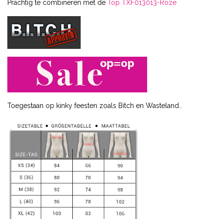
Prachtig te combineren met de
Top
TXF013013-Roze
Toegestaan op kinky feesten zoals Bitch en Wasteland..