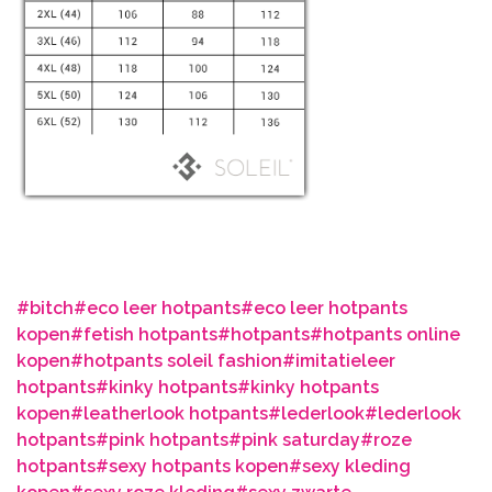
#bitch
#eco leer hotpants
#eco leer hotpants
kopen
#fetish hotpants
#hotpants
#hotpants online
kopen
#hotpants soleil fashion
#imitatieleer
hotpants
#kinky hotpants
#kinky hotpants
kopen
#leatherlook hotpants
#lederlook
#lederlook
hotpants
#pink hotpants
#pink saturday
#roze
hotpants
#sexy hotpants kopen
#sexy kleding