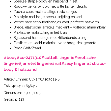
Speelse straps-body en halsband in set
Rood-witte Karo-look met witte kanten details
Zachte cups met schattige rode strikjes
Rio-style met hoge beenuitsnijding en kant
Verstelbare schouderbandjes voor perfecte pasvorm
Brede, elastische jarretels met kant – volledig afneembaar
Praktische haaksluiting in het kruis
Bijpassend halsbandje met klittenbandsluiting
Elastisch en zacht materiaal voor hoog draagcomfort
Rood/Wit/Zwart
#body
#cc-2471310
#cottelli lingerie
#erotische
lingerie
#jarretel lingerie
#ruit
#sexy lingerie
#straps-
body & halsband
Artikelnummer: CC-24713103021-S
EAN: 4024144656417
Dimensions: 19 x 31 x 5
Gewicht: 213