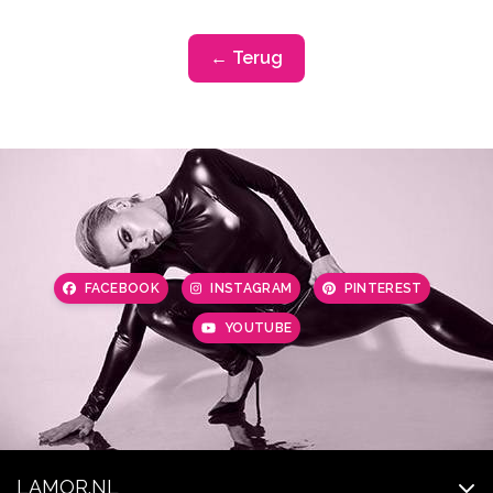
← Terug
FACEBOOK
INSTAGRAM
PINTEREST
YOUTUBE
LAMOR.NL