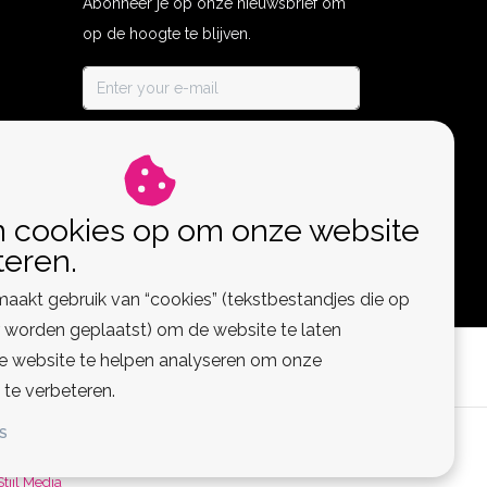
Abonneer je op onze nieuwsbrief om
op de hoogte te blijven.
ABONNEER
n cookies op om onze website
teren.
aakt gebruik van “cookies” (tekstbestandjes die op
worden geplaatst) om de website te laten
de website te helpen analyseren om onze
 te verbeteren.
S
 Feed
Stijl Media