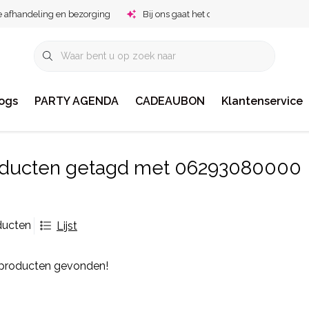
e afhandeling en bezorging
Bij ons gaat het om jou!
ogs
PARTY AGENDA
CADEAUBON
Klantenservice
ducten getagd met 06293080000
ducten
Lijst
producten gevonden!