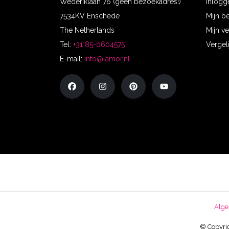
Wederiklaan 76 (geen bezoekadres!)
Inlogg
7534KV Enschede
Mijn b
The Netherlands
Mijn ve
Tel:
+31 85-0604575
Vergel
E-mail:
info@lamor.nl
Alge
© Copyrig