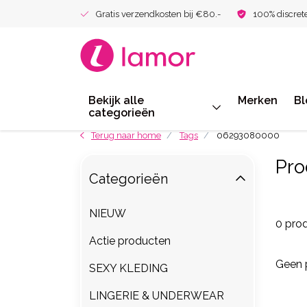
Gratis verzendkosten bij €80.-
100% discret
Bekijk alle
Merken
Bl
categorieën
Terug naar home
Tags
06293080000
Pro
Categorieën
NIEUW
0 pro
Actie producten
Geen 
SEXY KLEDING
LINGERIE & UNDERWEAR