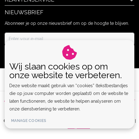
NIEUWSBRIEF
Abonneer je op onze nieuwsbrief om op de hoogte te blijven.
ABONNEER
Wij slaan cookies op om
onze website te verbeteren.
Deze website maakt gebruik van “cookies” (tekstbestandjes
die op jouw computer worden geplaatst) om de website te
Algemene voorwaarden
|
Privacy Policy
|
Sitemap
|
Disclaimer
laten functioneren, de website te helpen analyseren om
onze dienstverlening te verbeteren.
|
RSS Feed
MANAGE COOKIES
© Copyright 2026 - Lamor | Clubwear, Lingerie & Kinky Fashion XS-6XL |
Realisatie
InStijl Media