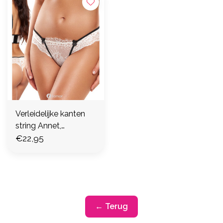
Verleidelijke kanten
string Annet,
AX10488
€22,95
← Terug