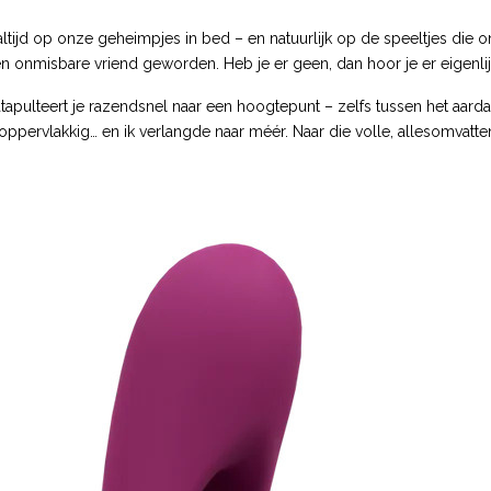
tijd op onze geheimpjes in bed – en natuurlijk op de speeltjes die on
l een onmisbare vriend geworden. Heb je er geen, dan hoor je er eigenlij
ij katapulteert je razendsnel naar een hoogtepunt – zelfs tussen het aar
oppervlakkig… en ik verlangde naar méér. Naar die volle, allesomva