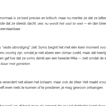
 normaal is ze best precies en kritisch, maar nu merkte ze dat ze lette
lde dat ze steeds dacht:
oké, nu wordt het vast te veel
— en dan bleek 
eerstaanbaar.
a als “vaste uitnodiging” ziet. Soms begint het met één klein moment v
ns voorbij zijn, omdat je niet alleen een climax zoekt, maar dat heer
en gaf toe dat ze soms denkt aan een tweede Mika — niet omdat de e
 klaar met genieten.
 verandert niet alleen het lichaam, maar ook de sfeer. Het maakt vr
 hoeft even niets te kunnen of te presteren; je mag gewoon ontvangen.