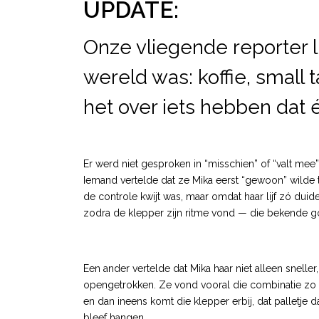
UPDATE:
Onze vliegende reporter 
wereld was: koffie, small 
het over iets hebben dat 
Er werd niet gesproken in “misschien” of “valt me
Iemand vertelde dat ze Mika eerst “gewoon” wilde t
de controle kwijt was, maar omdat haar lijf zó duidel
zodra de klepper zijn ritme vond — die bekende go
Een ander vertelde dat Mika haar niet alleen snelle
opengetrokken. Ze vond vooral die combinatie zo ster
en dan ineens komt die klepper erbij, dat palletje da
bleef hangen.