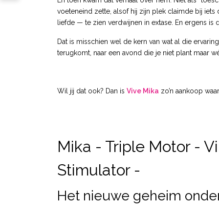
En toen kwam dat verhaal over hem. Niet als “toescho
voeteneind zette, alsof hij zijn plek claimde bij ie
liefde — te zien verdwijnen in extase. En ergens is 
Dat is misschien wel de kern van wat al die ervarin
terugkomt, naar een avond die je niet plant maar w
Wil jij dat ook? Dan is
Vive Mika
zo’n aankoop waarv
Mika - Triple Motor - 
Stimulator -
Het nieuwe geheim onde