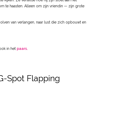
 kijken. Ze vertelde hoe hij zijn stoel aan het
 om te haasten. Alleen om zijn vriendin — zijn grote
 golven van verlangen, naar lust die zich opbouwt en
 ook in het
paars.
 G-Spot Flapping