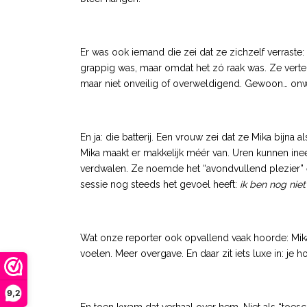
Er was ook iemand die zei dat ze zichzelf verraste:
grappig was, maar omdat het zó raak was. Ze verte
maar niet onveilig of overweldigend. Gewoon… onw
En ja: die batterij. Een vrouw zei dat ze Mika bijn
Mika maakt er makkelijk méér van. Uren kunnen inee
verdwalen. Ze noemde het “avondvullend plezier” 
sessie nog steeds het gevoel heeft:
ik ben nog niet
Wat onze reporter ook opvallend vaak hoorde: Mika
voelen. Meer overgave. En daar zit iets luxe in: je
9,2