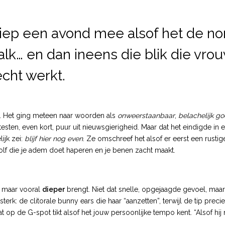
liep een avond mee alsof het de no
talk… en dan ineens die blik die vro
écht werkt.
e”. Het ging meteen naar woorden als
onweerstaanbaar
,
belachelijk g
esten, even kort, puur uit nieuwsgierigheid. Maar dat het eindigde in
ijk zei:
blijf hier nog even
. Ze omschreef het alsof er eerst een rusti
lf die je adem doet haperen en je benen zacht maakt.
r, maar vooral
dieper
brengt. Niet dat snelle, opgejaagde gevoel, maa
k: de clitorale bunny ears die haar “aanzetten”, terwijl de tip precie
t op de G-spot tikt alsof het jouw persoonlijke tempo kent. “Alsof hij ni