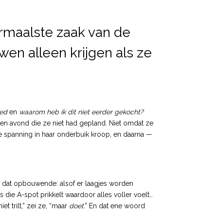
rmaalste zaak van de
uwen alleen krijgen als ze
oed
en
waarom heb ik dit niet eerder gekocht?
 een avond die ze niet had gepland. Niet omdat ze
ge spanning in haar onderbuik kroop, en daarna —
r dat opbouwende: alsof er laagjes worden
s die A-spot prikkelt waardoor alles voller voelt…
et trilt,” zei ze, “maar
doet
.” En dat ene woord