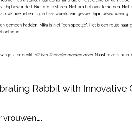
uwer” op afstand, maar als iemand die er juist dichterbij komt door te
ts dat hij bewondert. Niet om te sturen. Niet om het over te nemen. Niet
dat ook heel intiem: zij in haar wereld van gevoel, hij in bewondering.
gen gemeen hadden: Mika is niet “een speeltje”. Het is een route naar
él onthoudt.
an je later denkt:
dit had ik eerder moeten doen.
Naast roze is hij er
Vibrating Rabbit with Innovative
r vrouwen….