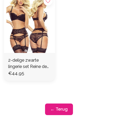
2-delige zwarte
lingerie set Reine de
Séduction
€44,95
← Terug