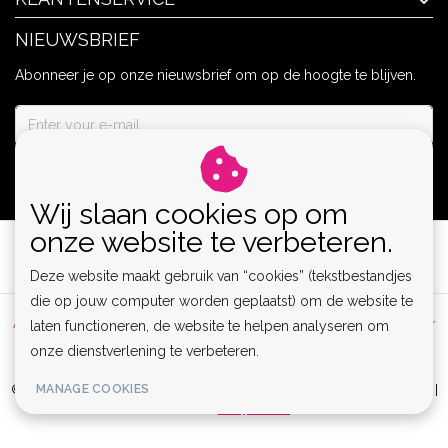
NIEUWSBRIEF
Abonneer je op onze nieuwsbrief om op de hoogte te blijven.
ABONNEER
Wij slaan cookies op om
onze website te verbeteren.
Deze website maakt gebruik van “cookies” (tekstbestandjes
die op jouw computer worden geplaatst) om de website te
Algemene voorwaarden
|
Privacy Policy
|
Sitemap
|
Disclaimer
laten functioneren, de website te helpen analyseren om
onze dienstverlening te verbeteren.
|
RSS Feed
MANAGE COOKIES
© Copyright 2026 - Lamor | Clubwear, Lingerie & Kinky Fashion XS-6XL |
Realisatie
InStijl Media