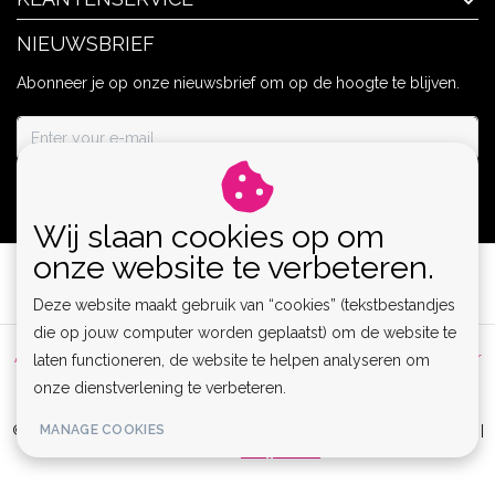
NIEUWSBRIEF
Abonneer je op onze nieuwsbrief om op de hoogte te blijven.
ABONNEER
Wij slaan cookies op om
onze website te verbeteren.
Deze website maakt gebruik van “cookies” (tekstbestandjes
die op jouw computer worden geplaatst) om de website te
Algemene voorwaarden
|
Privacy Policy
|
Sitemap
|
Disclaimer
laten functioneren, de website te helpen analyseren om
onze dienstverlening te verbeteren.
|
RSS Feed
MANAGE COOKIES
© Copyright 2026 - Lamor | Clubwear, Lingerie & Kinky Fashion XS-6XL |
Realisatie
InStijl Media