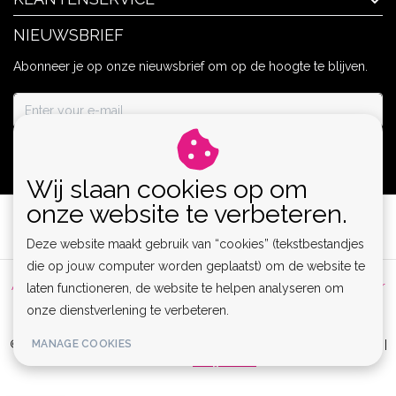
NIEUWSBRIEF
Abonneer je op onze nieuwsbrief om op de hoogte te blijven.
ABONNEER
Wij slaan cookies op om
onze website te verbeteren.
Deze website maakt gebruik van “cookies” (tekstbestandjes
die op jouw computer worden geplaatst) om de website te
Algemene voorwaarden
|
Privacy Policy
|
Sitemap
|
Disclaimer
laten functioneren, de website te helpen analyseren om
onze dienstverlening te verbeteren.
|
RSS Feed
MANAGE COOKIES
© Copyright 2026 - Lamor | Clubwear, Lingerie & Kinky Fashion XS-6XL |
Realisatie
InStijl Media