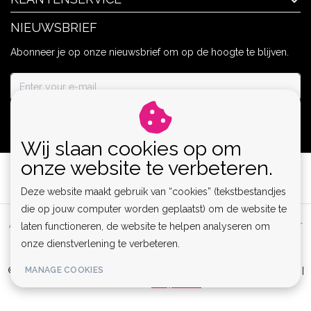
NIEUWSBRIEF
Abonneer je op onze nieuwsbrief om op de hoogte te blijven.
ABONNEER
Wij slaan cookies op om
onze website te verbeteren.
Deze website maakt gebruik van “cookies” (tekstbestandjes
die op jouw computer worden geplaatst) om de website te
Algemene voorwaarden
|
Privacy Policy
|
Sitemap
|
Disclaimer
laten functioneren, de website te helpen analyseren om
onze dienstverlening te verbeteren.
|
RSS Feed
MANAGE COOKIES
© Copyright 2026 - Lamor | Clubwear, Lingerie & Kinky Fashion XS-6XL |
Realisatie
InStijl Media