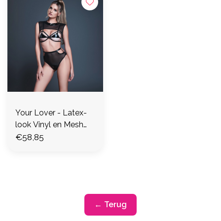
Your Lover - Latex-
look Vinyl en Mesh
Crop Top Bralette en
€58,85
Panty - L - Zwart
← Terug