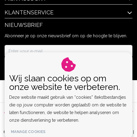
KLANTENSERVICE
NIEUWSBRIEF
Abonneer je op onze nieuwsbrief om op de hoogte te blijven.
ABONNEER
Wij slaan cookies op om
onze website te verbeteren.
Deze website maakt gebruik van “cookies” (tekstbestandjes
die op jouw computer worden geplaatst) om de website te
Algemene voorwaarden
|
Privacy Policy
|
Sitemap
|
Disclaimer
laten functioneren, de website te helpen analyseren om
onze dienstverlening te verbeteren.
|
RSS Feed
MANAGE COOKIES
© Copyright 2026 - Lamor | Clubwear, Lingerie & Kinky Fashion XS-6XL |