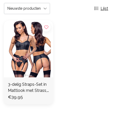
Lijst
3-delig Straps-Set in
Mattlook met Strass,
CC2251450
€39,95