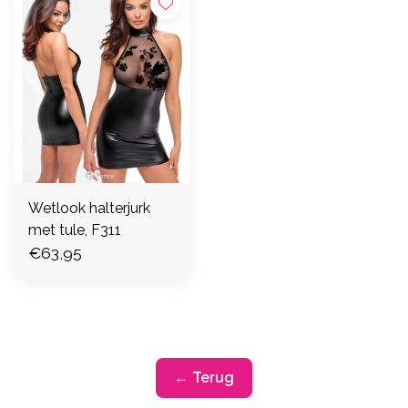
Wetlook halterjurk
met tule, F311
€63,95
← Terug