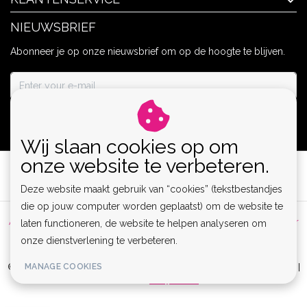
NIEUWSBRIEF
Abonneer je op onze nieuwsbrief om op de hoogte te blijven.
ABONNEER
Wij slaan cookies op om
onze website te verbeteren.
Deze website maakt gebruik van “cookies” (tekstbestandjes
die op jouw computer worden geplaatst) om de website te
Algemene voorwaarden
|
Privacy Policy
|
Sitemap
|
Disclaimer
laten functioneren, de website te helpen analyseren om
onze dienstverlening te verbeteren.
|
RSS Feed
MANAGE COOKIES
© Copyright 2026 - Lamor | Clubwear, Lingerie & Kinky Fashion XS-6XL |
Realisatie
InStijl Media