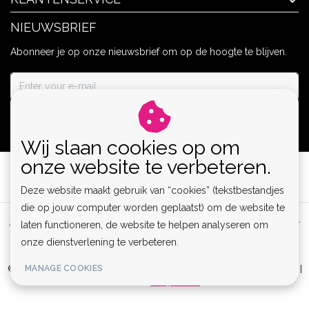
NIEUWSBRIEF
Abonneer je op onze nieuwsbrief om op de hoogte te blijven.
ABONNEER
Wij slaan cookies op om
onze website te verbeteren.
Deze website maakt gebruik van “cookies” (tekstbestandjes
die op jouw computer worden geplaatst) om de website te
Algemene voorwaarden
|
Privacy Policy
|
Sitemap
|
Disclaimer
laten functioneren, de website te helpen analyseren om
onze dienstverlening te verbeteren.
|
RSS Feed
MANAGE COOKIES
© Copyright 2026 - Lamor | Clubwear, Lingerie & Kinky Fashion XS-6XL |
Realisatie
InStijl Media