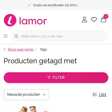
Gratis verzendkosten bij €80.-
0
Terug naar home
Tags
Producten getagd met
FILTER
Lijst