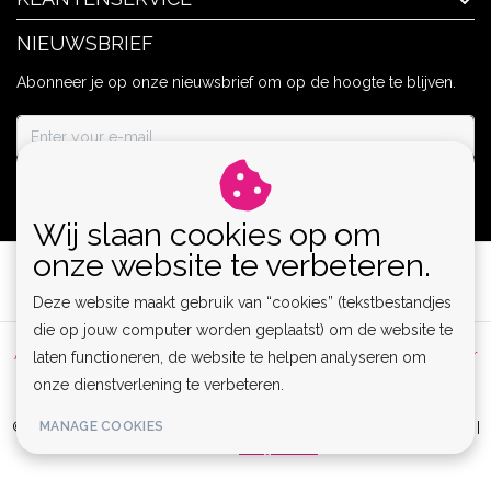
NIEUWSBRIEF
Abonneer je op onze nieuwsbrief om op de hoogte te blijven.
ABONNEER
Wij slaan cookies op om
onze website te verbeteren.
Deze website maakt gebruik van “cookies” (tekstbestandjes
die op jouw computer worden geplaatst) om de website te
Algemene voorwaarden
|
Privacy Policy
|
Sitemap
|
Disclaimer
laten functioneren, de website te helpen analyseren om
onze dienstverlening te verbeteren.
|
RSS Feed
MANAGE COOKIES
© Copyright 2026 - Lamor | Clubwear, Lingerie & Kinky Fashion XS-6XL |
Realisatie
InStijl Media