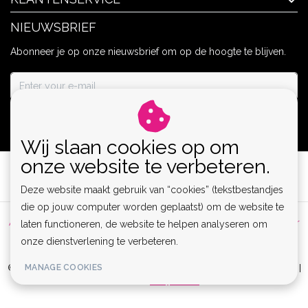
NIEUWSBRIEF
Abonneer je op onze nieuwsbrief om op de hoogte te blijven.
ABONNEER
Wij slaan cookies op om
onze website te verbeteren.
Deze website maakt gebruik van “cookies” (tekstbestandjes
die op jouw computer worden geplaatst) om de website te
Algemene voorwaarden
|
Privacy Policy
|
Sitemap
|
Disclaimer
laten functioneren, de website te helpen analyseren om
onze dienstverlening te verbeteren.
|
RSS Feed
MANAGE COOKIES
© Copyright 2026 - Lamor | Clubwear, Lingerie & Kinky Fashion XS-6XL |
Realisatie
InStijl Media