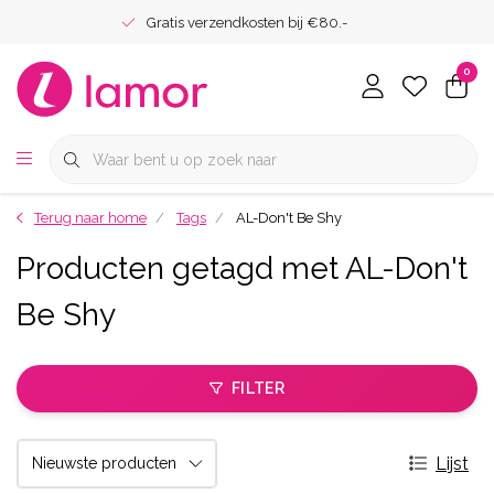
Gratis verzendkosten bij €80.-
0
Terug naar home
Tags
AL-Don't Be Shy
Producten getagd met AL-Don't
Be Shy
FILTER
Lijst