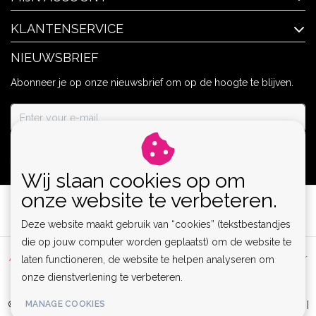
KLANTENSERVICE
NIEUWSBRIEF
Abonneer je op onze nieuwsbrief om op de hoogte te blijven.
ABONNEER
Wij slaan cookies op om
onze website te verbeteren.
Deze website maakt gebruik van “cookies” (tekstbestandjes
die op jouw computer worden geplaatst) om de website te
Algemene voorwaarden
|
Privacy Policy
|
Sitemap
|
Disclaimer
laten functioneren, de website te helpen analyseren om
onze dienstverlening te verbeteren.
|
RSS Feed
MANAGE COOKIES
© Copyright 2026 - Lamor | Clubwear, Lingerie & Kinky Fashion XS-6XL |