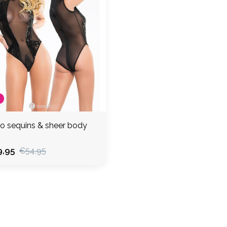
o sequins & sheer body
,95
€54,95