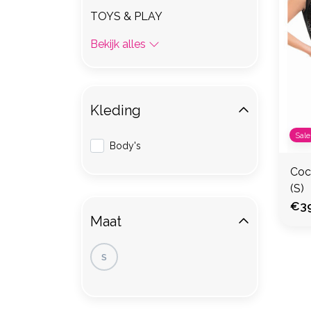
TOYS & PLAY
Bekijk alles
Kleding
Sale
Body's
Coc
(S)
€39
Maat
S