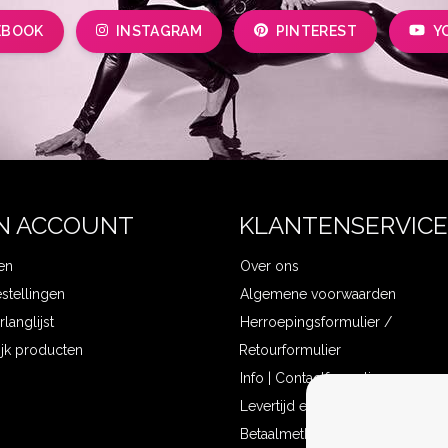
EBOOK
INSTAGRAM
PINTEREST
Y
N ACCOUNT
KLANTENSERVICE
en
Over ons
estellingen
Algemene voorwaarden
rlanglijst
Herroepingsformulier /
ijk producten
Retourformulier
Info | Contactformulier
Levertijd en verzendkosten
Betaalmethoden