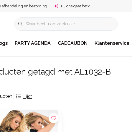
e afhandeling en bezorging
Bij ons gaat het om jou!
ogs
PARTY AGENDA
CADEAUBON
Klantenservice
ducten getagd met AL1032-B
ducten
Lijst