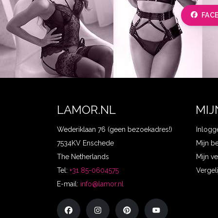
FAC
LAMOR.NL
MIJ
Wederiklaan 76 (geen bezoekadres!)
Inlogg
7534KV Enschede
Mijn b
The Netherlands
Mijn ve
Tel:
+31 85-0604575
Vergel
E-mail:
info@lamor.nl