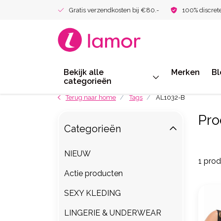
Gratis verzendkosten bij €80.-
100% discret
Bekijk alle
Merken
Bl
categorieën
Terug naar home
Tags
AL1032-B
Pro
Categorieën
NIEUW
1 pro
Actie producten
SEXY KLEDING
LINGERIE & UNDERWEAR