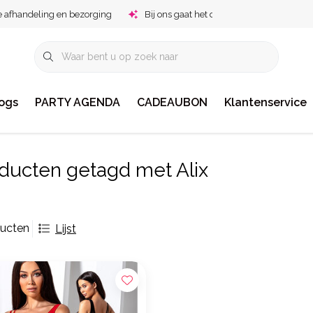
e afhandeling en bezorging
Bij ons gaat het om jou!
ogs
PARTY AGENDA
CADEAUBON
Klantenservice
ducten getagd met Alix
ducten
Lijst