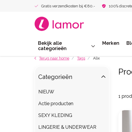
Gratis verzendkosten bij €80.-
100% discret
Bekijk alle
Merken
Bl
categorieën
Terug naar home
Tags
Alix
Pro
Categorieën
NIEUW
1 pro
Actie producten
SEXY KLEDING
LINGERIE & UNDERWEAR