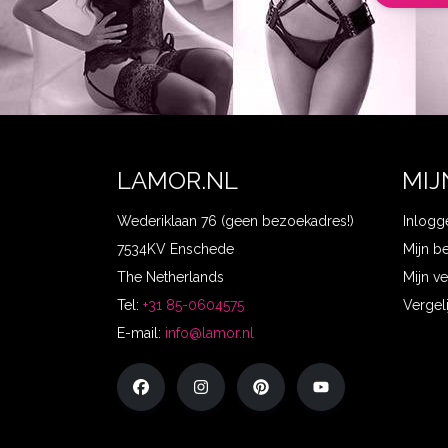
LAMOR.NL
MIJ
Wederiklaan 76 (geen bezoekadres!)
Inlogg
7534KV Enschede
Mijn b
The Netherlands
Mijn ve
Tel:
+31 85-0604575
Vergel
E-mail:
info@lamor.nl