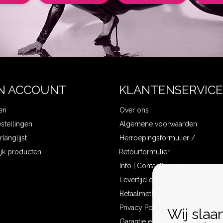
N ACCOUNT
KLANTENSERVICE
en
Over ons
estellingen
Algemene voorwaarden
rlanglijst
Herroepingsformulier /
ijk producten
Retourformulier
Info | Contactformulier
Levertijd en verzendkosten
Betaalmethoden
Privacy Policy
Wij slaa
Garantie en klachten