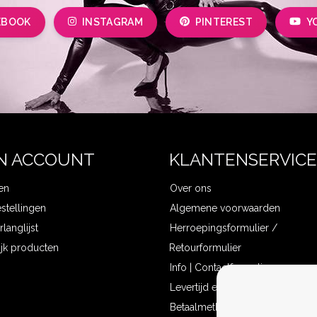
EBOOK
INSTAGRAM
PINTEREST
Y
N ACCOUNT
KLANTENSERVICE
en
Over ons
estellingen
Algemene voorwaarden
rlanglijst
Herroepingsformulier /
ijk producten
Retourformulier
Info | Contactformulier
Levertijd en verzendkosten
Betaalmethoden