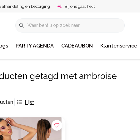
e afhandeling en bezorging
Bij ons gaat het om jou!
ogs
PARTY AGENDA
CADEAUBON
Klantenservice
ducten getagd met ambroise
ducten
Lijst