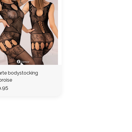
rte bodystocking
roise
,95