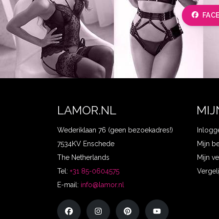
FAC
LAMOR.NL
MIJ
Wederiklaan 76 (geen bezoekadres!)
Inlogg
7534KV Enschede
Mijn b
The Netherlands
Mijn ve
Tel:
+31 85-0604575
Vergel
E-mail:
info@lamor.nl