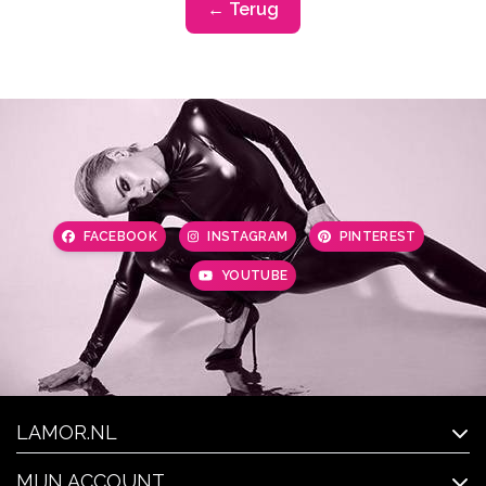
← Terug
FACEBOOK
INSTAGRAM
PINTEREST
YOUTUBE
LAMOR.NL
MIJN ACCOUNT