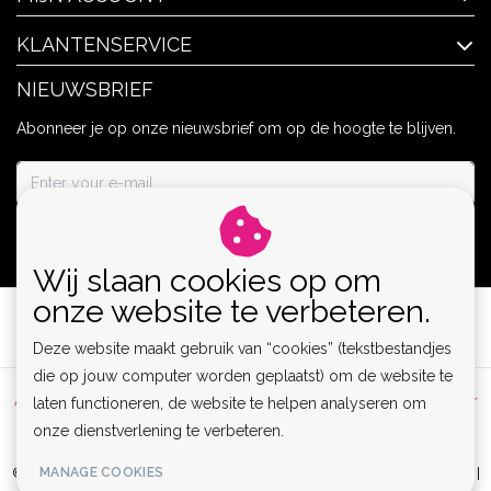
KLANTENSERVICE
NIEUWSBRIEF
Abonneer je op onze nieuwsbrief om op de hoogte te blijven.
ABONNEER
Wij slaan cookies op om
onze website te verbeteren.
Deze website maakt gebruik van “cookies” (tekstbestandjes
die op jouw computer worden geplaatst) om de website te
Algemene voorwaarden
|
Privacy Policy
|
Sitemap
|
Disclaimer
laten functioneren, de website te helpen analyseren om
onze dienstverlening te verbeteren.
|
RSS Feed
MANAGE COOKIES
© Copyright 2026 - Lamor | Clubwear, Lingerie & Kinky Fashion XS-6XL |