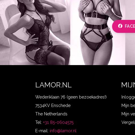
FAC
LAMOR.NL
MIJ
Wederiklaan 76 (geen bezoekadres!)
Inlogg
7534KV Enschede
Mijn b
The Netherlands
Mijn ve
Tel:
+31 85-0604575
Vergel
E-mail:
info@lamor.nl