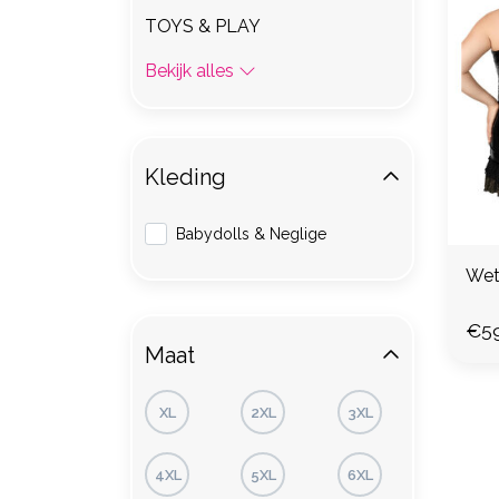
TOYS & PLAY
Bekijk alles
Kleding
Babydolls & Neglige
Wet
€59
Maat
XL
2XL
3XL
4XL
5XL
6XL