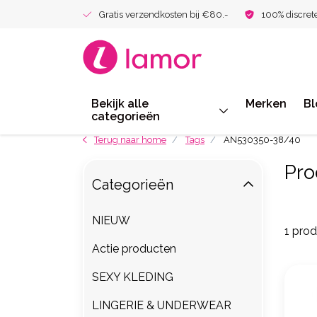
Gratis verzendkosten bij €80.-
100% discret
Bekijk alle
Merken
Bl
categorieën
Terug naar home
Tags
AN530350-38/40
Pro
Categorieën
NIEUW
1 pro
Actie producten
SEXY KLEDING
LINGERIE & UNDERWEAR