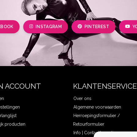
EBOOK
INSTAGRAM
PINTEREST
Y
N ACCOUNT
KLANTENSERVICE
en
Over ons
estellingen
Algemene voorwaarden
rlanglijst
Herroepingsformulier /
ijk producten
Retourformulier
Info | Contactformulier