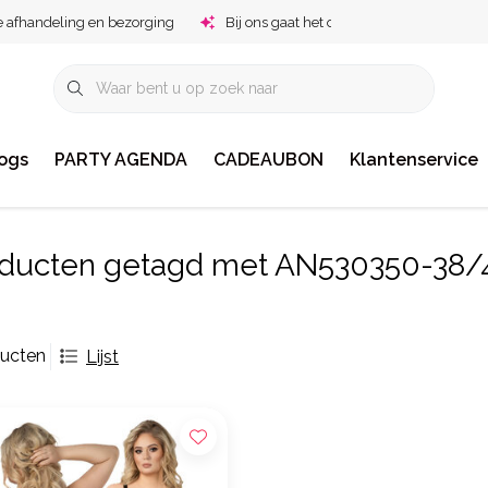
e afhandeling en bezorging
Bij ons gaat het om jou!
ogs
PARTY AGENDA
CADEAUBON
Klantenservice
ducten getagd met AN530350-38/
ducten
Lijst