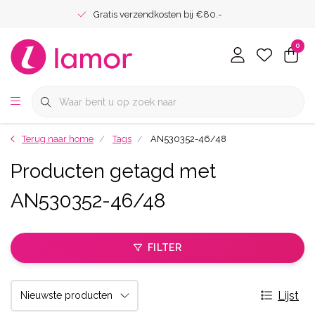
Gratis verzendkosten bij €80.-
0
Terug naar home
Tags
AN530352-46/48
Producten getagd met
AN530352-46/48
FILTER
Lijst