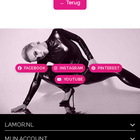
← Terug
FACEBOOK
INSTAGRAM
PINTEREST
YOUTUBE
LAMOR.NL
MIJN ACCOUNT