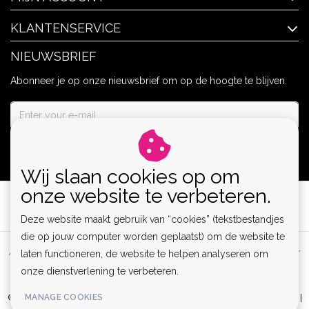
KLANTENSERVICE
NIEUWSBRIEF
Abonneer je op onze nieuwsbrief om op de hoogte te blijven.
ABONNEER
Wij slaan cookies op om
onze website te verbeteren.
Deze website maakt gebruik van “cookies” (tekstbestandjes
die op jouw computer worden geplaatst) om de website te
Algemene voorwaarden
|
Privacy Policy
|
Sitemap
|
Disclaimer
laten functioneren, de website te helpen analyseren om
onze dienstverlening te verbeteren.
|
RSS Feed
MANAGE COOKIES
© Copyright 2026 - Lamor | Clubwear, Lingerie & Kinky Fashion XS-6XL |