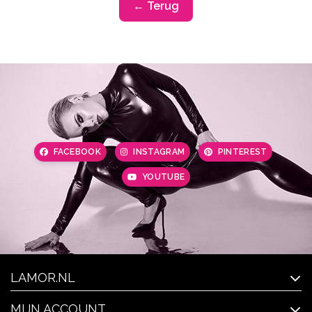
← Terug
FACEBOOK
INSTAGRAM
PINTEREST
YOUTUBE
LAMOR.NL
MIJN ACCOUNT