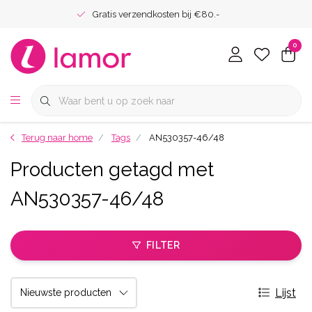
Gratis verzendkosten bij €80.-
0
Terug naar home
Tags
AN530357-46/48
Producten getagd met
AN530357-46/48
FILTER
Lijst