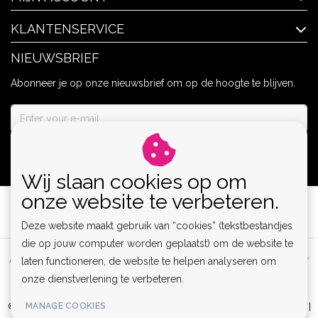
KLANTENSERVICE
NIEUWSBRIEF
Abonneer je op onze nieuwsbrief om op de hoogte te blijven.
ABONNEER
Wij slaan cookies op om
onze website te verbeteren.
Deze website maakt gebruik van “cookies” (tekstbestandjes
die op jouw computer worden geplaatst) om de website te
Algemene voorwaarden
|
Privacy Policy
|
Sitemap
|
Disclaimer
laten functioneren, de website te helpen analyseren om
onze dienstverlening te verbeteren.
|
RSS Feed
MANAGE COOKIES
© Copyright 2026 - Lamor | Clubwear, Lingerie & Kinky Fashion XS-6XL |