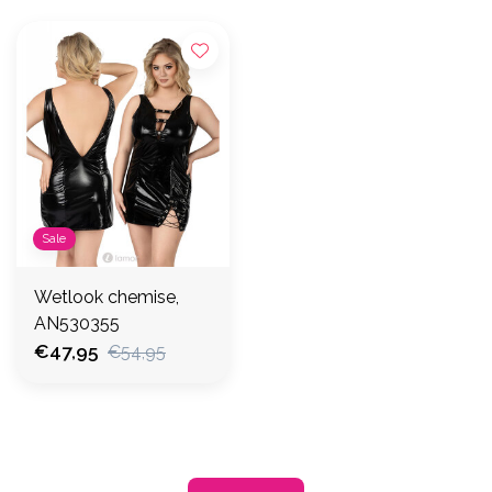
Sale
Wetlook chemise,
AN530355
€47,95
€54,95