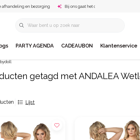
e afhandeling en bezorging
Bij ons gaat het om jou!
ogs
PARTY AGENDA
CADEAUBON
Klantenservice
bydoll
ducten getagd met ANDALEA Wetl
ducten
Lijst