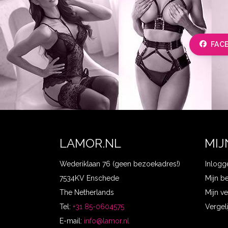
FAC
LAMOR.NL
MIJ
Wederiklaan 76 (geen bezoekadres!)
Inlogg
7534KV Enschede
Mijn b
The Netherlands
Mijn ve
Tel:
+31 85-0604575
Vergel
E-mail:
info@lamor.nl