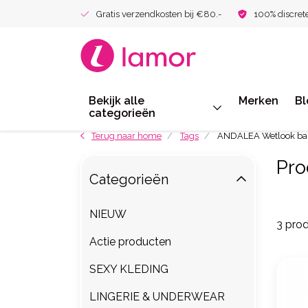
Gratis verzendkosten bij €80.-
100% discret
Bekijk alle
Merken
Bl
categorieën
Terug naar home
Tags
ANDALEA Wetlook ba
Pro
Categorieën
NIEUW
3 pro
Actie producten
SEXY KLEDING
LINGERIE & UNDERWEAR