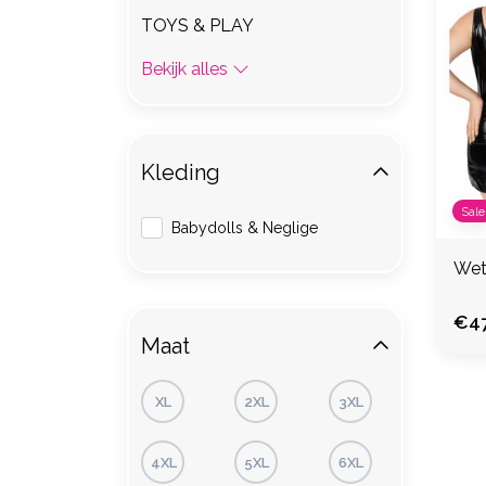
TOYS & PLAY
Bekijk alles
Kleding
Sale
Babydolls & Neglige
Wet
€47
Maat
XL
2XL
3XL
4XL
5XL
6XL