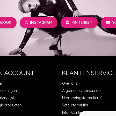
EBOOK
INSTAGRAM
PINTEREST
Y
N ACCOUNT
KLANTENSERVICE
en
Over ons
estellingen
Algemene voorwaarden
rlanglijst
Herroepingsformulier /
ijk producten
Retourformulier
Info | Contactformulier