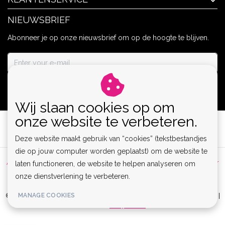
NIEUWSBRIEF
Abonneer je op onze nieuwsbrief om op de hoogte te blijven.
ABONNEER
Wij slaan cookies op om
onze website te verbeteren.
Deze website maakt gebruik van “cookies” (tekstbestandjes
die op jouw computer worden geplaatst) om de website te
Algemene voorwaarden
|
Privacy Policy
|
Sitemap
|
Disclaimer
laten functioneren, de website te helpen analyseren om
onze dienstverlening te verbeteren.
|
RSS Feed
MANAGE COOKIES
© Copyright 2026 - Lamor | Clubwear, Lingerie & Kinky Fashion XS-6XL |
Realisatie
InStijl Media