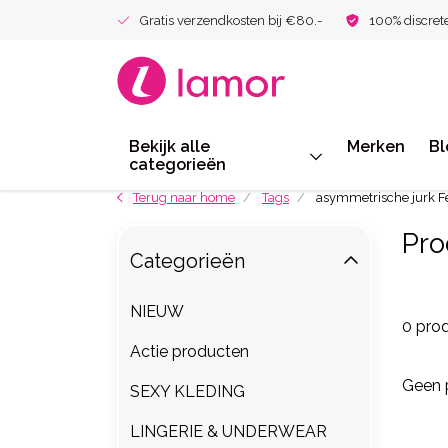
Gratis verzendkosten bij €80.-
100% discret
Bekijk alle
Merken
Bl
categorieën
Terug naar home
Tags
asymmetrische jurk Fe
Pro
Categorieën
NIEUW
0 pro
Actie producten
Geen 
SEXY KLEDING
LINGERIE & UNDERWEAR