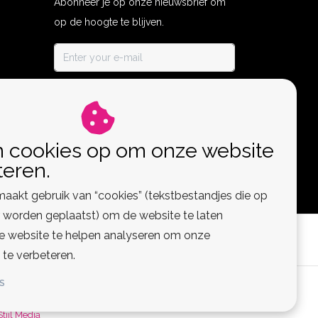
Abonneer je op onze nieuwsbrief om
op de hoogte te blijven.
ABONNEER
n cookies op om onze website
teren.
aakt gebruik van “cookies” (tekstbestandjes die op
worden geplaatst) om de website te laten
de website te helpen analyseren om onze
 te verbeteren.
S
 Feed
Stijl Media