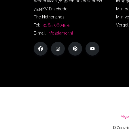
Wederiklaan 76 (geen bezoekadres!)
Inlogg
7534KV Enschede
Mijn b
The Netherlands
Mijn ve
Tel:
+31 85-0604575
Vergel
E-mail:
info@lamor.nl
Alge
© Copyrig