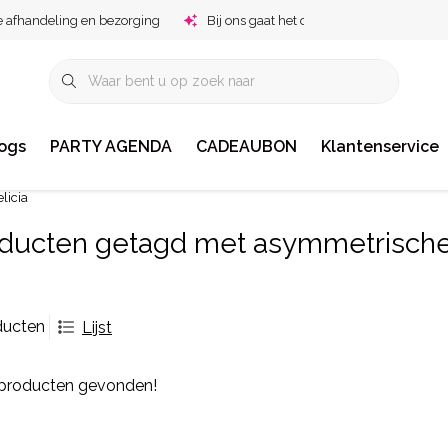
e afhandeling en bezorging
Bij ons gaat het om jou!
ogs
PARTY AGENDA
CADEAUBON
Klantenservice
licia
ducten getagd met asymmetrische j
ducten
Lijst
producten gevonden!