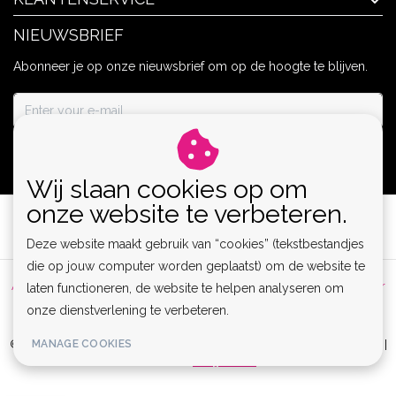
NIEUWSBRIEF
Abonneer je op onze nieuwsbrief om op de hoogte te blijven.
ABONNEER
Wij slaan cookies op om
onze website te verbeteren.
Deze website maakt gebruik van “cookies” (tekstbestandjes
die op jouw computer worden geplaatst) om de website te
Algemene voorwaarden
|
Privacy Policy
|
Sitemap
|
Disclaimer
laten functioneren, de website te helpen analyseren om
onze dienstverlening te verbeteren.
|
RSS Feed
MANAGE COOKIES
© Copyright 2026 - Lamor | Clubwear, Lingerie & Kinky Fashion XS-6XL |
Realisatie
InStijl Media