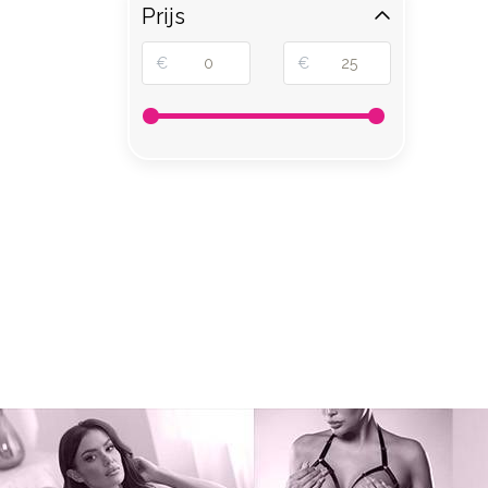
Prijs
€
€