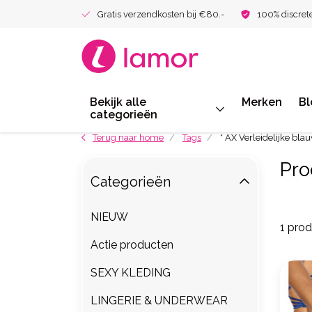
Gratis verzendkosten bij €80.-
100% discret
Bekijk alle
Merken
Bl
categorieën
Terug naar home
Tags
* AX Verleidelijke bla
Pro
Categorieën
NIEUW
1 pro
Actie producten
SEXY KLEDING
LINGERIE & UNDERWEAR