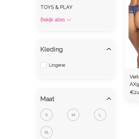
TOYS & PLAY
Bekijk alles
Kleding
Lingerie
Verl
AX9
€24
Maat
S
M
L
XL