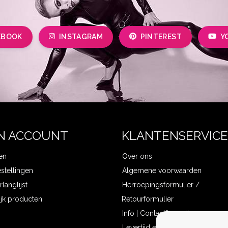
EBOOK
INSTAGRAM
PINTEREST
Y
N ACCOUNT
KLANTENSERVICE
en
Over ons
estellingen
Algemene voorwaarden
rlanglijst
Herroepingsformulier /
ijk producten
Retourformulier
Info | Contactformulier
Levertijd en verzendkosten