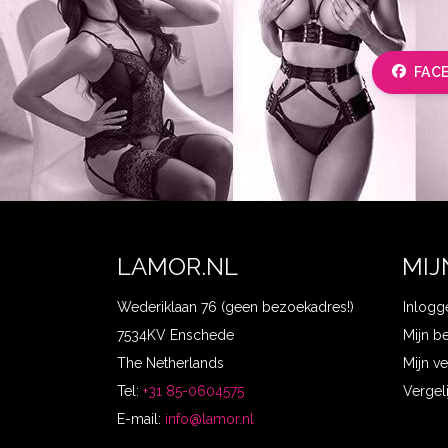
FAC
LAMOR.NL
MIJ
Wederiklaan 76 (geen bezoekadres!)
Inlogg
7534KV Enschede
Mijn b
The Netherlands
Mijn ve
Tel:
+31 85-0604575
Vergel
E-mail:
info@lamor.nl