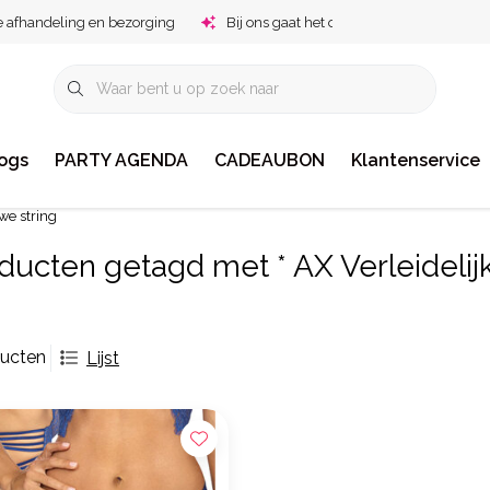
e afhandeling en bezorging
Bij ons gaat het om jou!
ogs
PARTY AGENDA
CADEAUBON
Klantenservice
uwe string
ducten getagd met * AX Verleidelij
ducten
Lijst